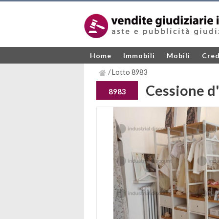
Home
Immobili
Mobili
Cred
/ Lotto 8983
Cessione d
8983