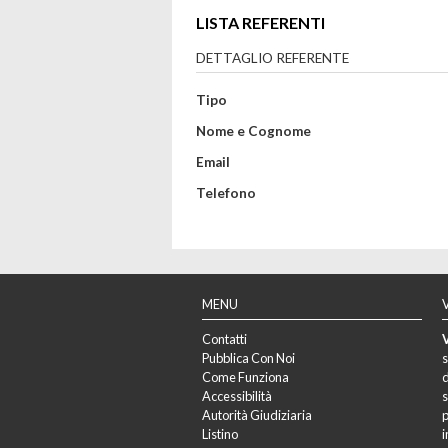
LISTA REFERENTI
DETTAGLIO REFERENTE
Tipo
Nome e Cognome
Email
Telefono
MENU
Contatti
V
Pubblica Con Noi
s
Come Funziona
d
Accessibilità
s
Autorità Giudiziaria
p
Listino
i