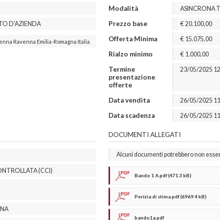
Modalità
ASINCRONA 
Prezzo base
TTO D'AZIENDA
€
20.100,00
Offerta Minima
€
15.075,00
enna
Ravenna
Emilia-Romagna
Italia
Rialzo minimo
€
1.000,00
Termine
23/05/2025 12
presentazione
offerte
Data vendita
26/05/2025 11
Data scadenza
26/05/2025 11
DOCUMENTI ALLEGATI
Alcuni documenti potrebbero non essere 
ONTROLLATA (CCI)
Bando 1 A.pdf (471.3 kB)
Perizia di stima.pdf (6969.4 kB)
NNA
bando1a.pdf