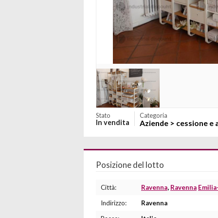
Stato
Categoria
In vendita
Aziende > cessione e a
Posizione del lotto
Città:
Ravenna
,
Ravenna
Emili
Indirizzo:
Ravenna