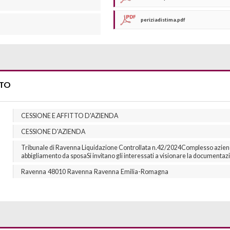
periziadistima.pdf
TTO
CESSIONE E AFFITTO D'AZIENDA
CESSIONE D'AZIENDA
Tribunale di Ravenna Liquidazione Controllata n.42/2024Complesso azien
abbigliamento da sposaSi invitano gli interessati a visionare la documentaz
Ravenna
48010
Ravenna
Ravenna
Emilia-Romagna