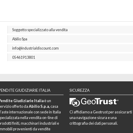
Soggetto specializzato alla vendita
Abilio
Spa
info@industrialdiscount.com
05461913801
VENDITE GIUDIZIARIE ITALIA
SICUREZZA
endite Giudiziarie Italia
è un
ervizio offerto da
Abilio S.p.a,
casa
’aste internazionale con sede in Italia
Ci affidiamo a Geotrust per assicurarti
pecializzata nella vendita on-line di
una navigazione sicura e una
rodotti finiti, macchinari industriali e
crittografia dei dati personali.
mmobili provenienti da vendite