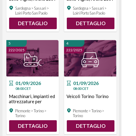
Porto San Paolo
Porto San Paolo
Sardegna > Sassari >
Sardegna > Sassari >
Loiri Porto San Paolo
Loiri Porto San Paolo
DETTAGLIO
DETTAGLIO
5
4
222/2025
222/2025
01/09/2026
01/09/2026
08:00
CET
08:00
CET
Macchinari, impianti ed
Veicoli Torino Torino
attrezzature per
l'edilizia Torino Torino
Piemonte > Torino >
Piemonte > Torino >
Torino
Torino
DETTAGLIO
DETTAGLIO