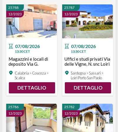
25788
25787
12/2023
12/2023
07/08/2026
07/08/2026
13:30
CET
13:30
CET
Magazzini e locali di
Uffici e studi privati Via
deposito Via G.
delle Vigne, N. snc Loiri
Pezzotti, N. 37 Scalea
Porto San Paolo
Calabria > Cosenza >
Sardegna > Sassari >
Scalea
Loiri Porto San Paolo
DETTAGLIO
DETTAGLIO
25786
25782
12/2023
12/2023