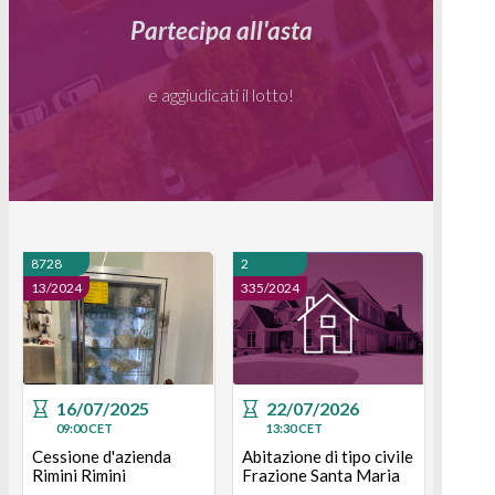
Partecipa all'asta
e aggiudicati il lotto!
8728
2
13/2024
335/2024
16/07/2025
22/07/2026
09:00
CET
13:30
CET
Cessione d'azienda
Abitazione di tipo civile
Rimini Rimini
Frazione Santa Maria
di Zevio, Via Don