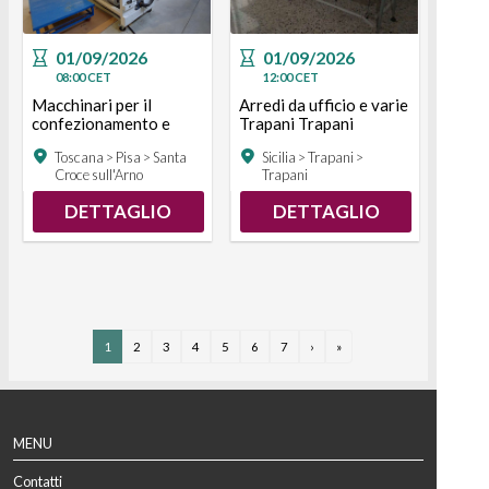
01/09/2026
01/09/2026
08:00
CET
12:00
CET
Macchinari per il
Arredi da ufficio e varie
confezionamento e
Trapani Trapani
l'imballaggio Santa
Toscana > Pisa > Santa
Sicilia > Trapani >
Croce sull'Arno Santa
Croce sull'Arno
Trapani
Croce sull'Arno
DETTAGLIO
DETTAGLIO
1
2
3
4
5
6
7
›
»
MENU
Contatti