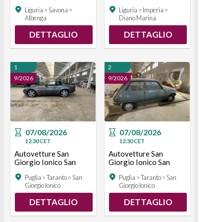
Liguria > Savona >
Liguria > Imperia >
Albenga
Diano Marina
DETTAGLIO
DETTAGLIO
1
2
9/2026
9/2026
07/08/2026
07/08/2026
12:30
CET
12:30
CET
Autovetture San
Autovetture San
Giorgio Ionico San
Giorgio Ionico San
Giorgio Ionico
Giorgio Ionico
Puglia > Taranto > San
Puglia > Taranto > San
Giorgio Ionico
Giorgio Ionico
DETTAGLIO
DETTAGLIO