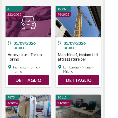
2
10147
222/2025
98/2023
01/09/2026
01/09/2026
08:00
CET
08:00
CET
Autovetture Torino
Macchinari, impianti ed
Torino
attrezzature per
l'edilizia Milano Milano
Piemonte > Torino >
Lombardia > Milano >
Torino
Milano
DETTAGLIO
DETTAGLIO
9875
10112
4/2024
31/2025