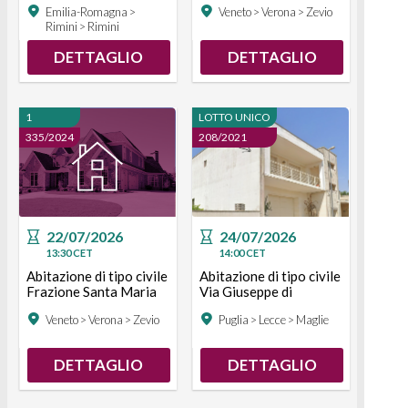
Emilia-Romagna >
Veneto > Verona > Zevio
Narciso Busti n. 13
Rimini > Rimini
Zevio
DETTAGLIO
DETTAGLIO
1
LOTTO UNICO
335/2024
208/2021
22/07/2026
24/07/2026
13:30
CET
14:00
CET
Abitazione di tipo civile
Abitazione di tipo civile
Frazione Santa Maria
Via Giuseppe di
di Zevio, Via Don
Vittorio, 73024 Maglie
Veneto > Verona > Zevio
Puglia > Lecce > Maglie
Narciso Busti n. 12
LE, Italia Maglie
Zevio
DETTAGLIO
DETTAGLIO