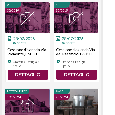
2
1
32/2019
32/2019
28/07/2026
28/07/2026
07:30
CET
07:30
CET
Cessione d'azienda Via
Cessione d'azienda Via
Piemonte, 06038
del Pastificio, 06038
Spello PG, Italia Spello
Spello PG, Italia Spello
Umbria > Perugia >
Umbria > Perugia >
Spello
Spello
DETTAGLIO
DETTAGLIO
LOTTO UNICO
9616
185/2024
23/2024