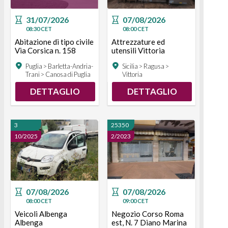
31/07/2026
07/08/2026
08:30
CET
08:00
CET
Abitazione di tipo civile
Attrezzature ed
Via Corsica n. 158
utensili Vittoria
Canosa di Puglia
Vittoria
Puglia > Barletta-Andria-
Sicilia > Ragusa >
Trani > Canosa di Puglia
Vittoria
DETTAGLIO
DETTAGLIO
3
25350
10/2025
2/2023
07/08/2026
07/08/2026
08:00
CET
09:00
CET
Veicoli Albenga
Negozio Corso Roma
Albenga
est, N. 7 Diano Marina