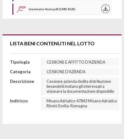
Inventario+beni.pdf (1485.8 kB)
LISTA BENI CONTENUTI NEL LOTTO
Tipologia
CESSIONE E AFFITTO D'AZIENDA
Categoria
CESSIONE D'AZIENDA
Descrizione
Cessione azienda dedita distribuzione
bevandeSi invitano gli interessati a
visionare la documentazione disponibile
Indirizzo
Misano Adriatico
47843
Misano Adriatico
Rimini
Emilia-Romagna