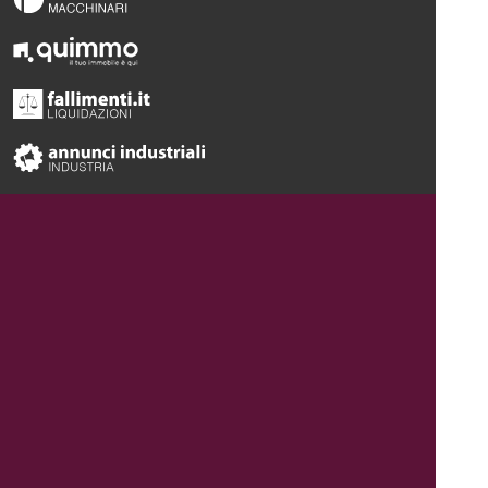
Abilio S.p.A.
società a socio unico Email:
info@abilio.com
|
Telefono: +39 0546 046747 | Sito Web:
www.abilio.com
| Pec:
abilio@pec.illimity.com
Capitale sociale [i.v.] euro 60.975,00 | Sede legale in Via Galileo
Galilei n.6, 48018 Faenza (RA) | Codice fiscale e Nr. Iscrizione
Registro delle Imprese di Ferrara e di Ravenna P.IVA:
02704840392 - Numero REA: RA 224830 | SDI: SUBM70N |
Società iscritta alla sezione A dell'elenco siti web autorizzati dal
Ministero della Giustizia alla pubblicità delle aste giudiziarie -
p.d.g. 18/05/2022 | Società iscritta al n.68 del Registro Gestori
vendite telematiche del Ministero della Giustizia - p.d.g.
01/04/2022