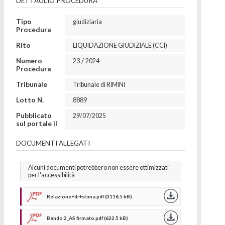
DETTAGLIO PROCEDURA
Tipo
giudiziaria
Procedura
Rito
LIQUIDAZIONE GIUDIZIALE (CCI)
Numero
/
23
2024
Procedura
Tribunale
Tribunale di RIMINI
Lotto N.
8889
Pubblicato
29/07/2025
sul portale il
DOCUMENTI ALLEGATI
Alcuni documenti potrebbero non essere ottimizzati
per l'accessibilità
Relazione+di+stima.pdf (3116.5 kB)
Bando 2_AS firmato.pdf (622.5 kB)