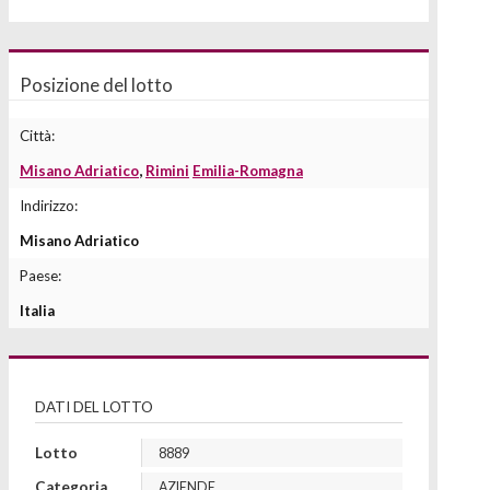
Posizione del lotto
Città:
Misano Adriatico
,
Rimini
Emilia-Romagna
Indirizzo:
Misano Adriatico
Paese:
Italia
DATI DEL LOTTO
Lotto
8889
Categoria
AZIENDE