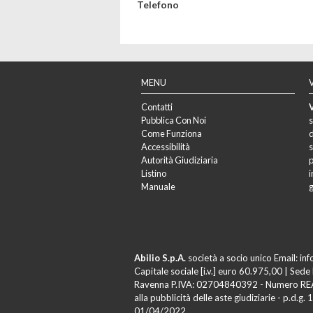
Telefono
MENU
Contatti
V
Pubblica Con Noi
s
Come Funziona
d
Accessibilità
s
Autorità Giudiziaria
p
Listino
i
Manuale
g
Abilio S.p.A.
società a socio unico Email:
inf
Capitale sociale [i.v.] euro 60.975,00 | Sede 
Ravenna P.IVA: 02704840392 - Numero REA: RA
alla pubblicità delle aste giudiziarie - p.d.g
01/04/2022