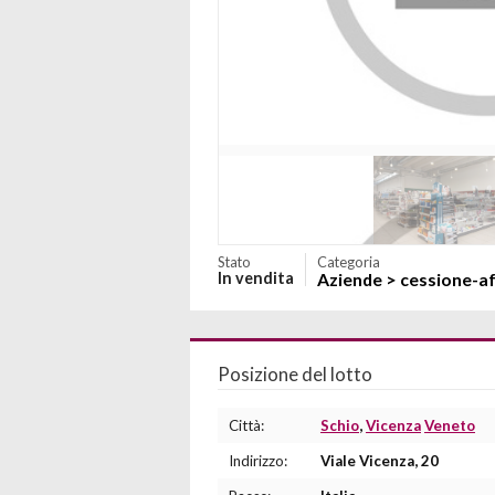
Stato
Categoria
In vendita
Aziende > cessione-af
Posizione del lotto
Città:
Schio
,
Vicenza
Veneto
Indirizzo:
Viale Vicenza, 20