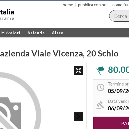
home
pubblica con noi
come fun
iti/valori
Aziende
Altro
azienda Viale Vicenza, 20 Schio
80.0
Termine pr
05/09/
Data vendi
06/09/
PA