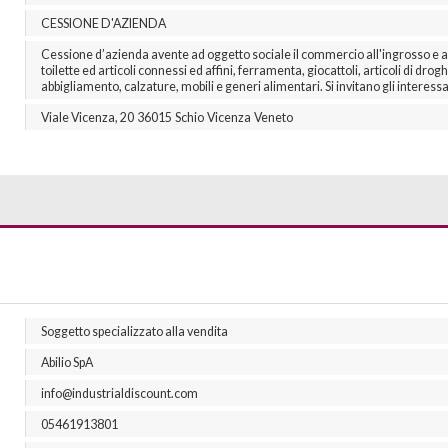
CESSIONE D'AZIENDA
Cessione d’azienda avente ad oggetto sociale il commercio all'ingrosso e al d
toilette ed articoli connessi ed affini, ferramenta, giocattoli, articoli di drogh
abbigliamento, calzature, mobili e generi alimentari. Si invitano gli interes
Viale Vicenza, 20
36015
Schio
Vicenza
Veneto
Soggetto specializzato alla vendita
Abilio
SpA
info@industrialdiscount.com
05461913801