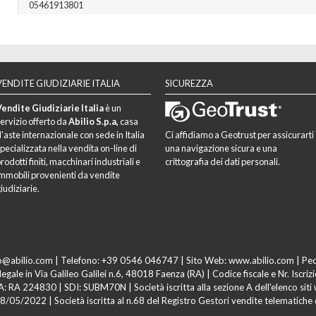
05461913801
VENDITE GIUDIZIARIE ITALIA
SICUREZZA
endite Giudiziarie Italia
è un
ervizio offerto da
Abilio S.p.a,
casa
’aste internazionale con sede in Italia
Ci affidiamo a Geotrust per assicurarti
pecializzata nella vendita on-line di
una navigazione sicura e una
rodotti finiti, macchinari industriali e
crittografia dei dati personali.
mmobili provenienti da vendite
iudiziarie.
o@abilio.com
| Telefono: +39 0546 046747 | Sito Web:
www.abilio.com
| Pe
legale in Via Galileo Galilei n.6, 48018 Faenza (RA) | Codice fiscale e Nr. Iscri
 224830 | SDI: SUBM70N | Società iscritta alla sezione A dell'elenco siti we
. 18/05/2022 | Società iscritta al n.68 del Registro Gestori vendite telematiche d