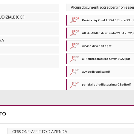
Alcuni documenti potrebbero non essere 
DIZIALE (CCI)
Perizia Liq. Giud. LISSA SRL mar23.pd
All. 4 - Affitto di azienda 29.04.2022.
NZA
Avviso di vendita.pdf
all4affittodiazienda29042022.pdf
avvisodivendita.pdf
perizialiqgiudlissasrlmar23pdf.pdf
TTO
CESSIONE-AFFITTO D'AZIENDA