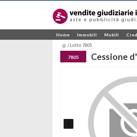
Home
Immobili
Mobili
Cred
/ Lotto 7805
Cessione d'
7805